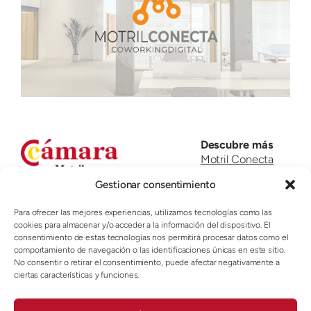
Descubre más
Motril Conecta
Welcome to Motril
Gestionar consentimiento
Acelera pyme
Teléfono de contacto
Sede
Para ofrecer las mejores experiencias, utilizamos tecnologías como las
958 82 11 60
cookies para almacenar y/o acceder a la información del dispositivo. El
958 60 91 36
consentimiento de estas tecnologías nos permitirá procesar datos como el
comportamiento de navegación o las identificaciones únicas en este sitio.
638 42 45 40
No consentir o retirar el consentimiento, puede afectar negativamente a
ciertas características y funciones.
Dirección oficina